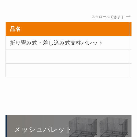
スクロールできます
品名
折り畳み式・差し込み式支柱パレット
T
T
T
メッシュパレット