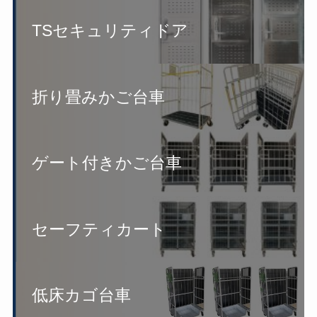
TSセキュリティドア
折り畳みかご台車
ゲート付きかご台車
セーフティカート
低床カゴ台車